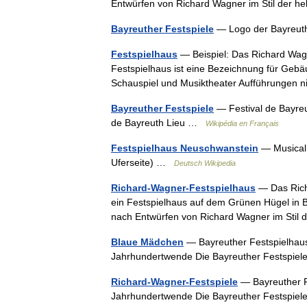
Entwürfen von Richard Wagner im Stil der 
Bayreuther Festspiele
— Logo der Bayreut
Festspielhaus
— Beispiel: Das Richard Wag
Festspielhaus ist eine Bezeichnung für Geb
Schauspiel und Musiktheater Aufführungen
Bayreuther Festspiele
— Festival de Bayreut
de Bayreuth Lieu …
Wikipédia en Français
Festspielhaus Neuschwanstein
— Musical 
Uferseite) …
Deutsch Wikipedia
Richard-Wagner-Festspielhaus
— Das Rich
ein Festspielhaus auf dem Grünen Hügel in 
nach Entwürfen von Richard Wagner im Stil
Blaue Mädchen
— Bayreuther Festspielhaus
Jahrhundertwende Die Bayreuther Festspiel
Richard-Wagner-Festspiele
— Bayreuther F
Jahrhundertwende Die Bayreuther Festspiel