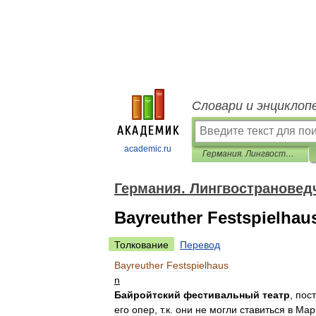
Словари и энциклоп
academic.ru
Германия. Лингвострановедческий словарь
Германия. Лингвострановед
Bayreuther Festspielhau
Толкование
Перевод
Bayreuther
Festspielhaus
n
Байройтский
фестивальный
театр
,
пос
его
опер
,
т
.
к
.
они
не
могли
ставиться
в
Мар