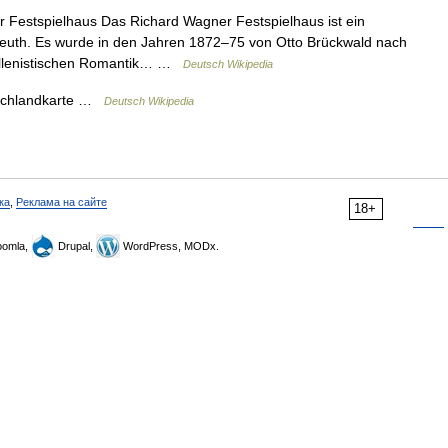
Festspielhaus Das Richard Wagner Festspielhaus ist ein
euth. Es wurde in den Jahren 1872–75 von Otto Brückwald nach
hellenistischen Romantik… …
Deutsch Wikipedia
chlandkarte …
Deutsch Wikipedia
ка
,
Реклама на сайте
18+
omla,
Drupal,
WordPress, MODx.