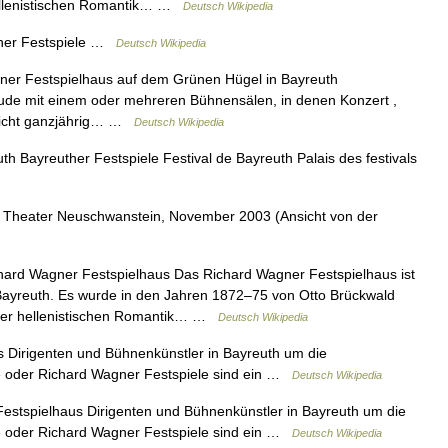
hellenistischen Romantik… …
Deutsch Wikipedia
her Festspiele …
Deutsch Wikipedia
ner Festspielhaus auf dem Grünen Hügel in Bayreuth
äude mit einem oder mehreren Bühnensälen, in denen Konzert ,
 nicht ganzjährig… …
Deutsch Wikipedia
h Bayreuther Festspiele Festival de Bayreuth Palais des festivals
Theater Neuschwanstein, November 2003 (Ansicht von der
ard Wagner Festspielhaus Das Richard Wagner Festspielhaus ist
Bayreuth. Es wurde in den Jahren 1872–75 von Otto Brückwald
 der hellenistischen Romantik… …
Deutsch Wikipedia
 Dirigenten und Bühnenkünstler in Bayreuth um die
e oder Richard Wagner Festspiele sind ein …
Deutsch Wikipedia
estspielhaus Dirigenten und Bühnenkünstler in Bayreuth um die
e oder Richard Wagner Festspiele sind ein …
Deutsch Wikipedia