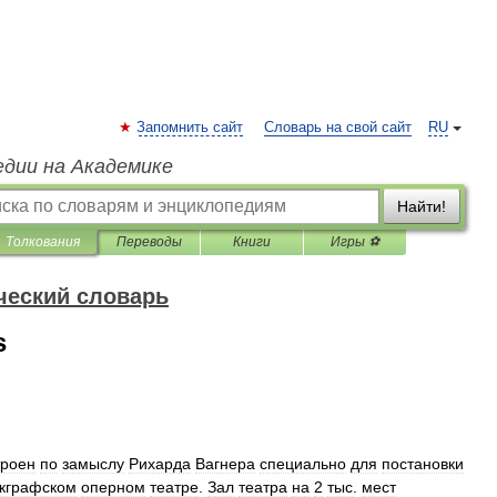
Запомнить сайт
Словарь на свой сайт
RU
едии на Академике
Найти!
Толкования
Переводы
Книги
Игры ⚽
ческий словарь
s
троен
по
замыслу
Рихарда
Вагнера
специально
для
постановки
кграфском
оперном
театре
.
Зал
театра
на
2
тыс
.
мест