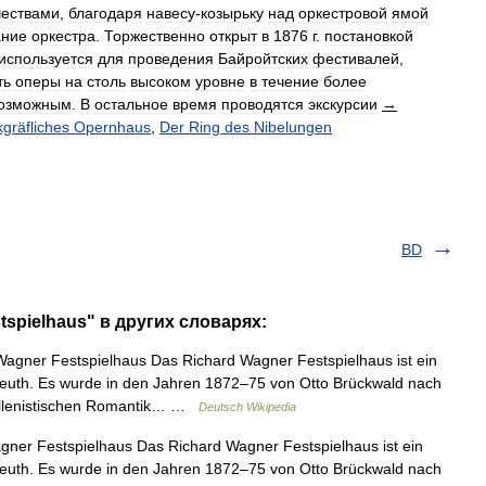
чествами
,
благодаря
навесу
-
козырьку
над
оркестровой
ямой
ание
оркестра
.
Торжественно
открыт
в
1876
г
.
постановкой
используется
для
проведения
Байройтских
фестивалей
,
ть
оперы
на
столь
высоком
уровне
в
течение
более
озможным
.
В
остальное
время
проводятся
экскурсии
→
gräfliches
Opernhaus
,
Der
Ring
des
Nibelungen
BD
tspielhaus" в других словарях:
gner Festspielhaus Das Richard Wagner Festspielhaus ist ein
euth. Es wurde in den Jahren 1872–75 von Otto Brückwald nach
hellenistischen Romantik… …
Deutsch Wikipedia
ner Festspielhaus Das Richard Wagner Festspielhaus ist ein
euth. Es wurde in den Jahren 1872–75 von Otto Brückwald nach