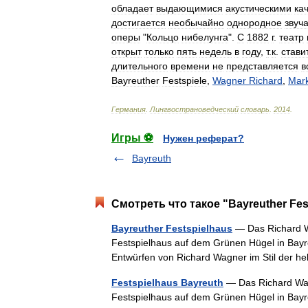
обладает
выдающимися
акустическими
ка
достигается
необычайно
однородное
звуч
оперы
"
Кольцо
нибелунга
".
С
1882
г
.
театр
открыт
только
пять
недель
в
году
,
т
.
к
.
стави
длительного
времени
не
представляется
в
Bayreuther
Festspiele
,
Wagner
Richard
,
Mark
Германия
.
Лингвострановедческий
словарь
.
2014
.
Игры ⚽
Нужен реферат?
Bayreuth
Смотреть что такое "Bayreuther Fes
Bayreuther Festspielhaus
— Das Richard Wa
Festspielhaus auf dem Grünen Hügel in Bayr
Entwürfen von Richard Wagner im Stil der 
Festspielhaus Bayreuth
— Das Richard Wag
Festspielhaus auf dem Grünen Hügel in Bayr