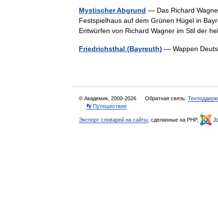
Mystischer Abgrund
— Das Richard Wagner 
Festspielhaus auf dem Grünen Hügel in Bayr
Entwürfen von Richard Wagner im Stil der 
Friedrichsthal (Bayreuth)
— Wappen Deuts
© Академик, 2000-2026
Обратная связь:
Техподдерж
👣 Путешествия
Экспорт словарей на сайты
, сделанные на PHP,
Jo